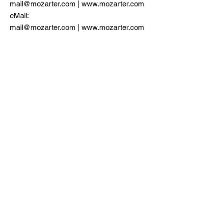
mail@mozarter.com | www.mozarter.com
eMail:
mail
@mozarter.com
|
www.mozarter.com
Impressum
Datenschutzerklärung
Jugendschutzgesetz
Über Mozarter
Kontakt
Pressekontakt
Linkedin
Linkedin
Youtube