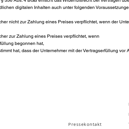
 356 Abs. 4 BGB erlischt das Widerrufsrecht bei Verträgen über
dlichen digitalen Inhalten auch unter folgenden Voraussetzunge
cher nicht zur Zahlung eines Preises verpflichtet, wenn der Unt
raucher zur Zahlung eines Preises verpflichtet, wenn
gserfüllung begonnen hat,
timmt hat, dass der Unternehmer mit der Vertragserfüllung vor Ab
Über Mozarter
Kontakt
Pressekontakt