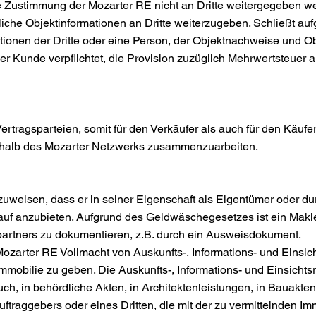
he Zustimmung der Mozarter RE nicht an Dritte weitergegeben w
che Objektinformationen an Dritte weiterzugeben. Schließt au
ionen der Dritte oder eine Person, der Objektnachweise und O
 der Kunde verpflichtet, die Provision zuzüglich Mehrwertsteuer 
 Vertragsparteien, somit für den Verkäufer als auch für den Käufe
nerhalb des Mozarter Netzwerks zusammenzuarbeiten.
chzuweisen, dass er in seiner Eigenschaft als Eigentümer oder 
erkauf anzubieten. Aufgrund des Geldwäschegesetzes ist ein M
agspartners zu dokumentieren, z.B. durch ein Ausweisdokument.
 Mozarter RE Vollmacht von Auskunfts-, Informations- und Einsich
 Immobilie zu geben. Die Auskunfts-, Informations- und Einsich
ch, in behördliche Akten, in Architektenleistungen, in Bauakt
uftraggebers oder eines Dritten, die mit der zu vermittelnden Im