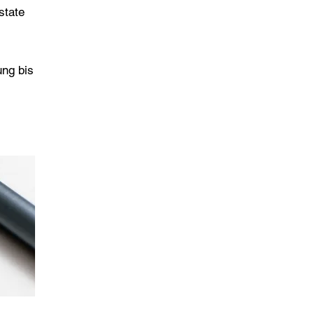
state
ng bis